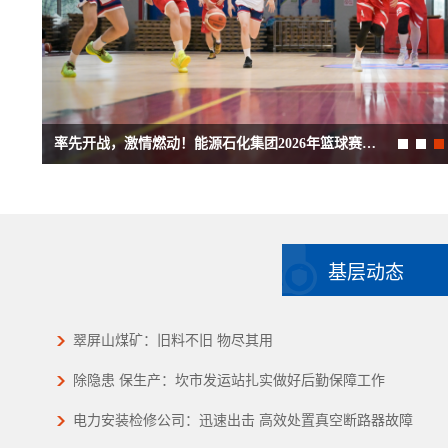
率先开战，激情燃动！能源石化集团2026年篮球赛闽...
基层动态
翠屏山煤矿：旧料不旧 物尽其用
除隐患 保生产：坎市发运站扎实做好后勤保障工作
电力安装检修公司：迅速出击 高效处置真空断路器故障