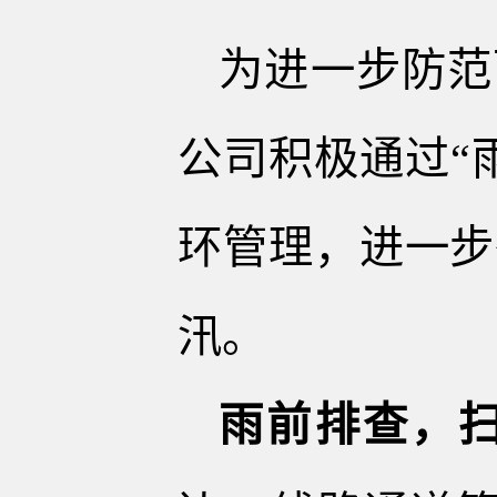
为
进一步
防范
公司
积极
通过
“
环管理，进一步
汛。
雨前
排查，